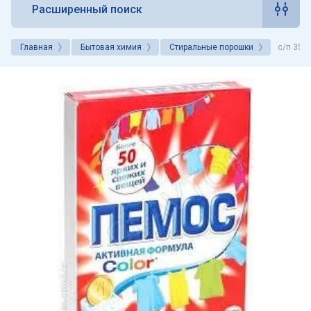
Расширенный поиск
Главная
Бытовая химия
Стиральные порошки
с/п 350