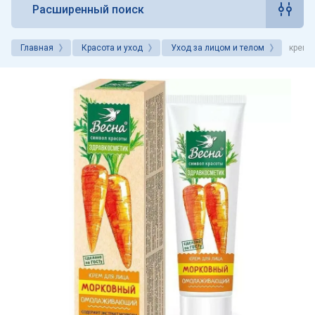
Расширенный поиск
Главная
Красота и уход
Уход за лицом и телом
крем 